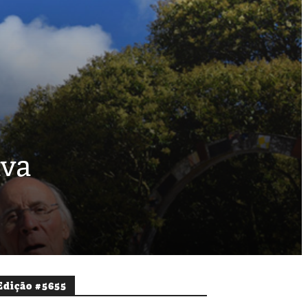
lva
Edição #5655