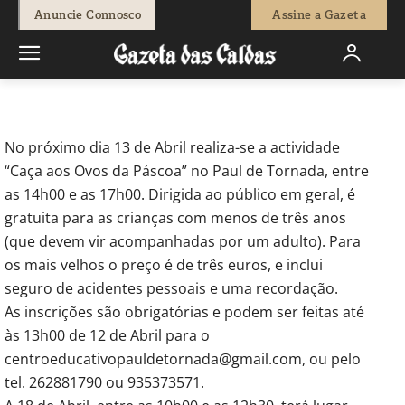
-
Fátima Ferreira
7 de Abril, 2017
893
0
Anuncie Connosco
Assine a Gazeta
Início
Sociedade
Actividades de Páscoa no Paul de Tornada
No próximo dia 13 de Abril realiza-se a actividade
“Caça aos Ovos da Páscoa” no Paul de Tornada, entre
as 14h00 e as 17h00. Dirigida ao público em geral, é
gratuita para as crianças com menos de três anos
(que devem vir acompanhadas por um adulto). Para
os mais velhos o preço é de três euros, e inclui
seguro de acidentes pessoais e uma recordação.
As inscrições são obrigatórias e podem ser feitas até
às 13h00 de 12 de Abril para o
centroeducativopauldetornada@gmail.com, ou pelo
tel. 262881790 ou 935373571.