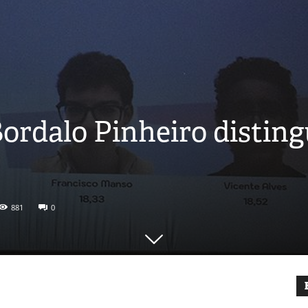
rdalo Pinheiro disting
881
0