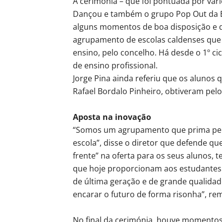
A cerimónia – que foi pontuada por vá
Dançou e também o grupo Pop Out da Es
alguns momentos de boa disposição e d
agrupamento de escolas caldenses que
ensino, pelo concelho. Há desde o 1º ci
de ensino profissional.
Jorge Pina ainda referiu que os alunos
Rafael Bordalo Pinheiro, obtiveram pel
Aposta na inovação
“Somos um agrupamento que prima pela
escola”, disse o diretor que defende qu
frente” na oferta para os seus alunos,
que hoje proporcionam aos estudantes
de última geração e de grande qualidad
encarar o futuro de forma risonha”, re
No final da cerimónia, houve momento