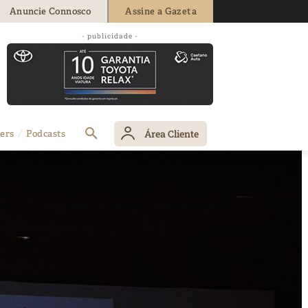
Anuncie Connosco
Assine a Gazeta
- publicidade -
Área Cliente
ers
Podcasts