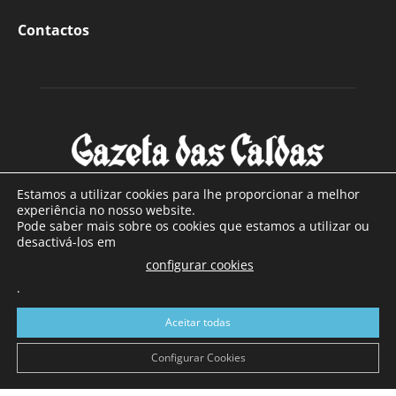
Contactos
Estamos a utilizar cookies para lhe proporcionar a melhor
experiência no nosso website.
Pode saber mais sobre os cookies que estamos a utilizar ou
SOBRE NÓS
desactivá-los em
configurar cookies
Com sede nas Caldas da Rainha e mais de 90 anos de
.
existência, é o jornal regional com maior número de leitores
a sul de distrito de Leiria, com mais de 40.000 leitores por
Aceitar todas
toda a região Oeste. Jornal com distribuição em Portugal
Continental e assinatura online.
Configurar Cookies