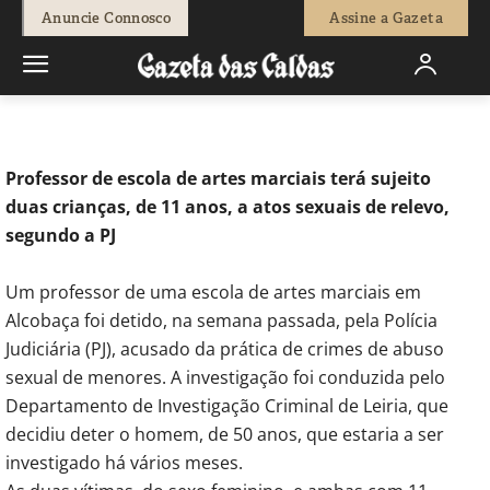
-
Isaque Vicente
17 de Março, 2022
494
0
Anuncie Connosco
Assine a Gazeta
Início
Sociedade
Alcobaça: Homem detido por abuso sexual de
menores
Professor de escola de artes marciais terá sujeito
duas crianças, de 11 anos, a atos sexuais de relevo,
segundo a PJ
Um professor de uma escola de artes marciais em
Alcobaça foi detido, na semana passada, pela Polícia
Judiciária (PJ), acusado da prática de crimes de abuso
sexual de menores. A investigação foi conduzida pelo
Departamento de Investigação Criminal de Leiria, que
decidiu deter o homem, de 50 anos, que estaria a ser
investigado há vários meses.