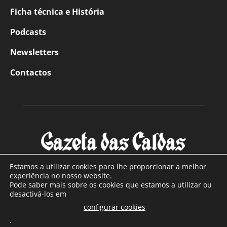
Ficha técnica e História
Podcasts
Newsletters
Contactos
Estamos a utilizar cookies para lhe proporcionar a melhor
experiência no nosso website.
Pode saber mais sobre os cookies que estamos a utilizar ou
SOBRE NÓS
desactivá-los em
configurar cookies
Com sede nas Caldas da Rainha e mais de 90 anos de
.
existência, é o jornal regional com maior número de leitores