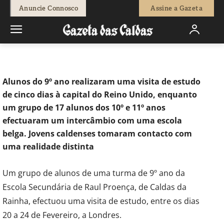
-
Joaquim Paulo
20 de Março, 2020
1603
0
Anuncie Connosco
Assine a Gazeta
Início
Sociedade
Educação e Educação 2018
Alunos da Escola
Secundária de Raul Proença conheceram cidades de Londres e...
Alunos do 9º ano realizaram uma visita de estudo
de cinco dias à capital do Reino Unido, enquanto
um grupo de 17 alunos dos 10º e 11º anos
efectuaram um intercâmbio com uma escola
belga. Jovens caldenses tomaram contacto com
uma realidade distinta
Um grupo de alunos de uma turma de 9º ano da
Escola Secundária de Raul Proença, de Caldas da
Rainha, efectuou uma visita de estudo, entre os dias
20 a 24 de Fevereiro, a Londres.