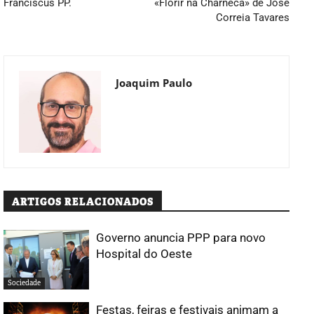
Franciscus PP.
«Florir na Charneca» de José
Correia Tavares
Joaquim Paulo
ARTIGOS RELACIONADOS
Governo anuncia PPP para novo
Hospital do Oeste
Sociedade
Festas, feiras e festivais animam a