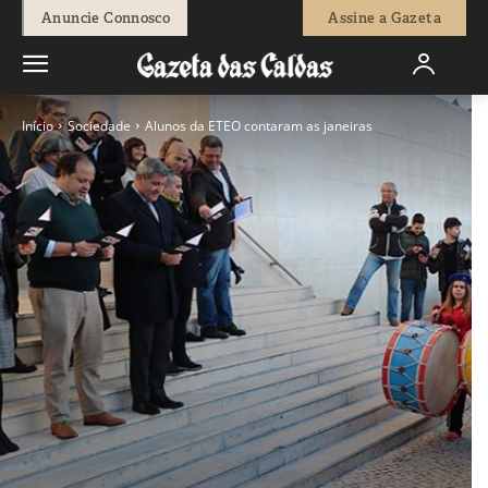
Anuncie Connosco
Assine a Gazeta
Início
Sociedade
Alunos da ETEO contaram as janeiras