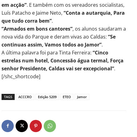
em acção”
. E também com os vereadores socialistas,
Luís Patacho e Jaime Neto,
“Conta a autarquia, Para
que tudo corra bem”
.
“Armados em bons cantores”
, os alunos saudaram a
nova vida do Parque e deram vivas ao Caldas:
“Se
continuas assim, Vamos todos ao Jamor”
.
A última palavra foi para Tinta Ferreira:
“Cinco
estrelas num hotel, Concessão água termal, Força
senhor Presidente, Caldas vai ser excepcional”
.
[/shc_shortcode]
TAGS
ACCCRO
Edição 5209
ETEO
Jamor