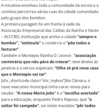
A iniciativa envolveu toda a comunidade da escola e a
comitiva percorreu várias ruas da cidade comandada
pelo grupo dos bombos.
A primeira paragem foi em frente à sede da
Associação Empresarial das Caldas da Rainha e Oeste
– ACCCRO, instituição que anima a cidade
“sempre a
bombar”, “estimula”
o comércio e
“põe todos a
facturar”
.
Também o Montepio Rainha D. Leonor,
“associação
centenária que não pára de crescer”
, teve direito às
janeiras e a versos especiais:
“Olha só prá nova casa
que o Montepio vai ter”
.
[shc_shortcode class=”shc_mybox”]Na Câmara, o
novo executivo municipal tinha caras novas para
saudar.
“A nossa Maria João”
é a
“escolha acertada”
para a educação, enquanto Pedro Raposo, que
“a
saltar foi campeão”
, vai neste mandato
“pôr todos