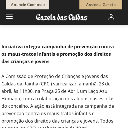
-
Fátima Ferreira
28 de Abril, 2023
418
0
Anuncie Connosco
Assine a Gazeta
Início
Sociedade
Alunos fazem Laço Azul Humano na Praça 25
de Abril
Iniciativa integra campanha de prevenção contra
os maus-tratos infantis e promoção dos direitos
das crianças e jovens
A Comissão de Proteção de Crianças e Jovens das
Caldas da Rainha (CPCJ) vai realizar, amanhã, 28 de
abril, às 11h00, na Praça 25 de Abril, um Laço Azul
Humano, com a colaboração dos alunos das escolas
do concelho. A ação está integrada na campanha de
prevenção contra os maus-tratos infantis e
promoção dos direitos das crianças e jovens. Todos