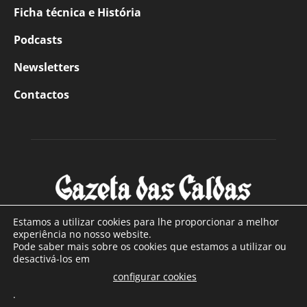
Ficha técnica e História
Podcasts
Newsletters
Contactos
Estamos a utilizar cookies para lhe proporcionar a melhor
experiência no nosso website.
Pode saber mais sobre os cookies que estamos a utilizar ou
SOBRE NÓS
desactivá-los em
configurar cookies
Com sede nas Caldas da Rainha e mais de 90 anos de
.
existência, é o jornal regional com maior número de leitores