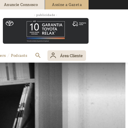
Anuncie Connosco
Assine a Gazeta
- publicidade -
Área Cliente
ers
Podcasts