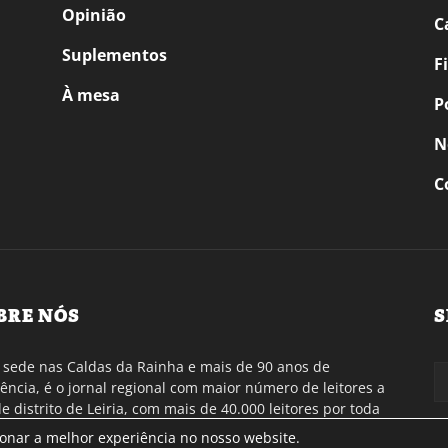
Opinião
C
Suplementos
F
À mesa
P
N
C
BRE NÓS
S
sede nas Caldas da Rainha e mais de 90 anos de
tência, é o jornal regional com maior número de leitores a
de distrito de Leiria, com mais de 40.000 leitores por toda
gião Oeste. Jornal com distribuição em Portugal
ionar a melhor experiência no nosso website.