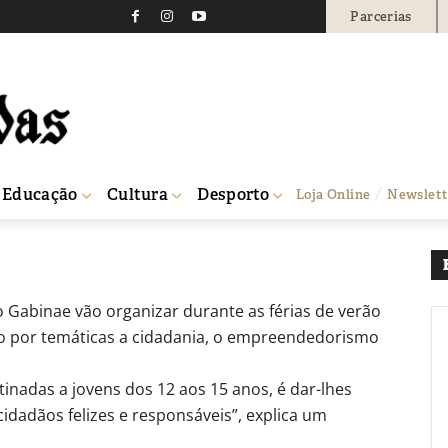
Parcerias
ania e empreendedoris
620
0
Educação
Cultura
Desporto
Loja Online
Newslett
rias do verão
o Gabinae vão organizar durante as férias de verão
o por temáticas a cidadania, o empreendedorismo
tinadas a jovens dos 12 aos 15 anos, é dar-lhes
dadãos felizes e responsáveis”, explica um