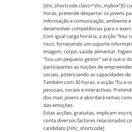
[shc_shortcode class=”shc_mybox”]O cu
horas, pretende despertar os jovens pa
informação e comunicação, ambiente e
desenvolver competências para o exercí
Com igual carga horária, a acção “Vou
risco, fornecendo um suporte informa
imagem, corpo, saúde alimentar, higien
“Sou um pequeno gestor” será outro do
participantes as noções de empreendedo
sociais, potenciando as capacidades de 
Também com 30 horas, a acção “Eu e os
pessoais, sociais e interactivas. Prete
dos mais jovens e abordará temas como
das emoções.
Estas acções, gratuitas, implicam inscri
conta diversos factores relacionados co
candidato.[/shc_shortcode]