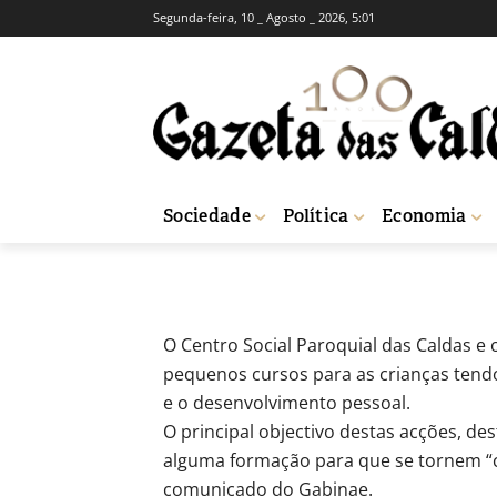
Segunda-feira, 10 _ Agosto _ 2026, 5:01
Aprender cidad
férias do verão
-
Fátima Ferreira
24 de Junho, 2011
Sociedade
Política
Economia
Início
Breves
Aprender cidadania e empreendedorismo durante as fé
O Centro Social Paroquial das Caldas e 
pequenos cursos para as crianças tend
e o desenvolvimento pessoal.
O principal objectivo destas acções, des
alguma formação para que se tornem “ci
comunicado do Gabinae.