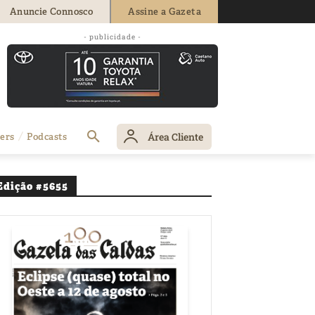
Anuncie Connosco
Assine a Gazeta
mo durante as
- publicidade -
Área Cliente
ers
Podcasts
Edição #5655