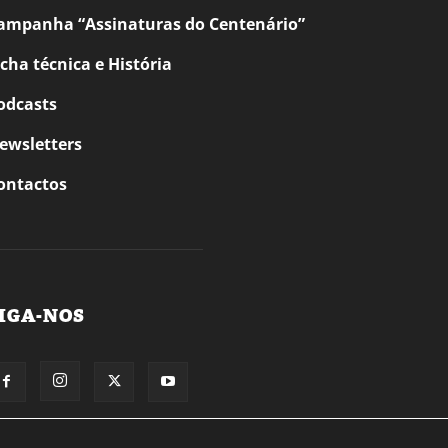
ampanha “Assinaturas do Centenário”
icha técnica e História
odcasts
ewsletters
ontactos
IGA-NOS