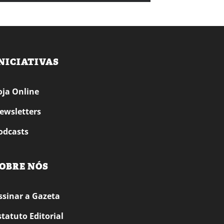
NICIATIVAS
oja Online
ewsletters
odcasts
OBRE NÓS
ssinar a Gazeta
statuto Editorial