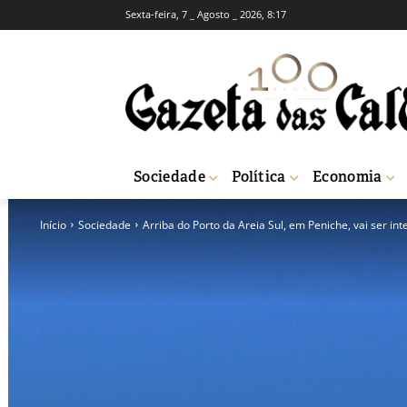
Sexta-feira, 7 _ Agosto _ 2026, 8:17
Sociedade
Política
Economia
Início
Sociedade
Arriba do Porto da Areia Sul, em Peniche, vai ser in