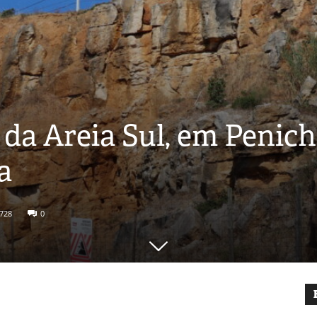
 da Areia Sul, em Peniche
a
728
0