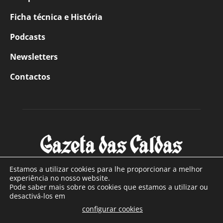
Ficha técnica e História
Podcasts
Newsletters
Contactos
Estamos a utilizar cookies para lhe proporcionar a melhor
experiência no nosso website.
Pode saber mais sobre os cookies que estamos a utilizar ou
SOBRE NÓS
desactivá-los em
configurar cookies
Com sede nas Caldas da Rainha e mais de 90 anos de
.
existência, é o jornal regional com maior número de leitores