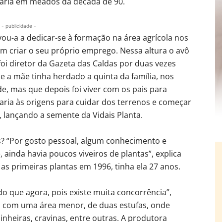
naria em meados da década de 90.
- publicidade -
evou-a a dedicar-se à formação na área agrícola nos
m criar o seu próprio emprego. Nessa altura o avô
oi diretor da Gazeta das Caldas por duas vezes
 e a mãe tinha herdado a quinta da família, nos
de, mas que depois foi viver com os pais para
ria às origens para cuidar dos terrenos e começar
a, lançando a semente da Vidais Planta.
s? “Por gosto pessoal, algum conhecimento e
 ainda havia poucos viveiros de plantas”, explica
s primeiras plantas em 1996, tinha ela 27 anos.
do que agora, pois existe muita concorrência”,
 com uma área menor, de duas estufas, onde
nheiras, cravinas, entre outras. A produtora