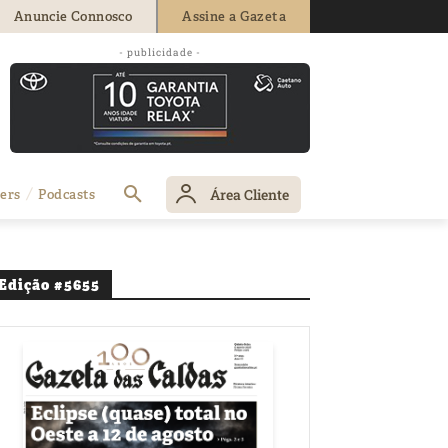
Anuncie Connosco
Assine a Gazeta
- publicidade -
Área Cliente
ers
Podcasts
Edição #5655