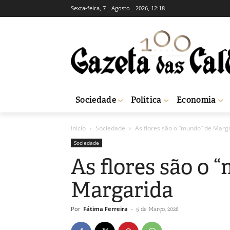
Sexta-feira, 7 _ Agosto _ 2026, 12:18
Sociedade
Política
Economia
Início
Sociedade
As flores são o “mundo” de Marg
Sociedade
As flores são o 
Margarida
Por
Fátima Ferreira
-
5 de Março, 2026