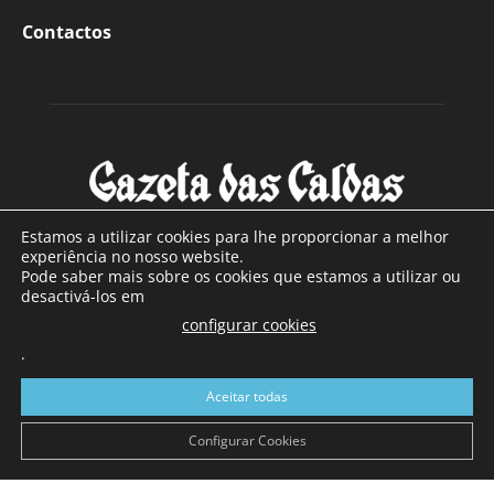
Contactos
Estamos a utilizar cookies para lhe proporcionar a melhor
experiência no nosso website.
Pode saber mais sobre os cookies que estamos a utilizar ou
SOBRE NÓS
desactivá-los em
configurar cookies
Com sede nas Caldas da Rainha e mais de 90 anos de
.
existência, é o jornal regional com maior número de leitores
a sul de distrito de Leiria, com mais de 40.000 leitores por
Aceitar todas
toda a região Oeste. Jornal com distribuição em Portugal
Continental e assinatura online.
Configurar Cookies