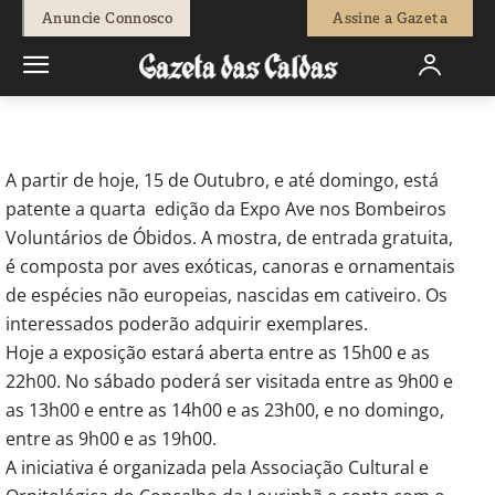
-
Fátima Ferreira
15 de Outubro, 2010
694
0
Anuncie Connosco
Assine a Gazeta
Início
Breves
Aves em exposição no quartel dos Bombeiros de
Óbidos
A partir de hoje, 15 de Outubro, e até domingo, está
patente a quarta edição da Expo Ave nos Bombeiros
Voluntários de Óbidos. A mostra, de entrada gratuita,
é composta por aves exóticas, canoras e ornamentais
de espécies não europeias, nascidas em cativeiro. Os
interessados poderão adquirir exemplares.
Hoje a exposição estará aberta entre as 15h00 e as
22h00. No sábado poderá ser visitada entre as 9h00 e
as 13h00 e entre as 14h00 e as 23h00, e no domingo,
entre as 9h00 e as 19h00.
A iniciativa é organizada pela Associação Cultural e