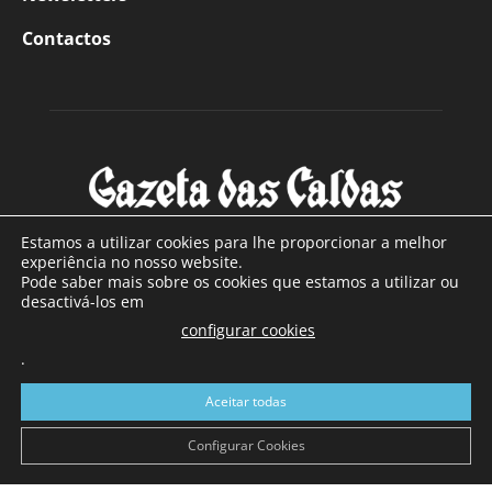
Contactos
Estamos a utilizar cookies para lhe proporcionar a melhor
experiência no nosso website.
Pode saber mais sobre os cookies que estamos a utilizar ou
SOBRE NÓS
desactivá-los em
configurar cookies
Com sede nas Caldas da Rainha e mais de 90 anos de
.
existência, é o jornal regional com maior número de leitores
a sul de distrito de Leiria, com mais de 40.000 leitores por
Aceitar todas
toda a região Oeste. Jornal com distribuição em Portugal
Continental e assinatura online.
Configurar Cookies