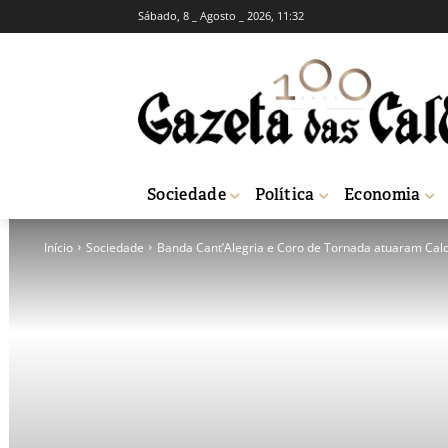
Sábado, 8 _ Agosto _ 2026, 11:32
Sociedade
Política
Economia
Início
Sociedade
Banda Cant’Alegria e Coro de Tornada atuaram Cal