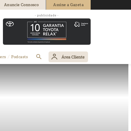
Anuncie Connosco
Assine a Gazeta
- publicidade -
Área Cliente
ers
Podcasts