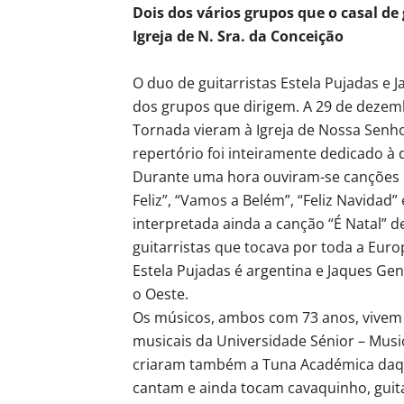
Dois dos vários grupos que o casal d
Igreja de N. Sra. da Conceição
O duo de guitarristas Estela Pujadas e 
dos grupos que dirigem. A 29 de dezemb
Tornada vieram à Igreja de Nossa Senh
repertório foi inteiramente dedicado à q
Durante uma hora ouviram-se canções b
Feliz”, “Vamos a Belém”, “Feliz Navidad
interpretada ainda a canção “É Natal” 
guitarristas que tocava por toda a Eur
Estela Pujadas é argentina e Jaques Gen
o Oeste.
Os músicos, ambos com 73 anos, vivem 
musicais da Universidade Sénior – Mus
criaram também a Tuna Académica daque
cantam e ainda tocam cavaquinho, guit