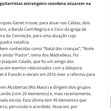
e guitarristas estrangeiro coordena atuaram na
Jacques Genet trouxe, para atuar nas Caldas, dois
ro, a Banda Cant’Alegria e o Coro da Igreja de
ora da Conceição, para uma atuação cujo
uadra natalícia.
em conhecidas como “Natal das crianças”, “Noite
” e ainda “Pastor”, tema dos Madredeus. Foi
de Joaquim Calado, que foi um amigo dos
opa em eventos relacionados com a diáspora.
et é francês e vieram em 2016 viver a reforma para
em Alcobertas (Rio Maior) e dirigem dois grupos
icando (com 20 elementos) e, mais recentemente,
la escola. Esta última tem 49 elementos que
arra, percussão e acordeão. Atuaram, por