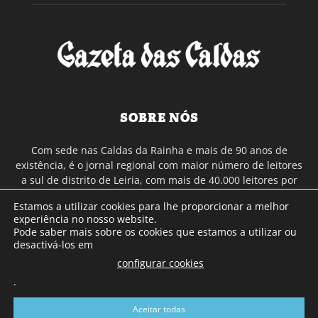
SOBRE NÓS
Com sede nas Caldas da Rainha e mais de 90 anos de
existência, é o jornal regional com maior número de leitores
a sul de distrito de Leiria, com mais de 40.000 leitores por
toda a região Oeste. Jornal com distribuição em Portugal
Estamos a utilizar cookies para lhe proporcionar a melhor
Continental e assinatura online.
experiência no nosso website.
Pode saber mais sobre os cookies que estamos a utilizar ou
desactivá-los em
SIGA-NOS
configurar cookies
.
Aceitar todas