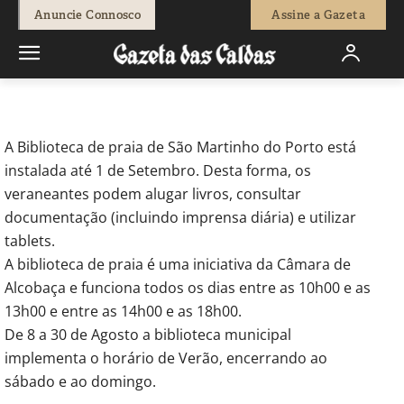
-
Isaque Vicente
12 de Julho, 2019
682
0
Anuncie Connosco
Assine a Gazeta
Início
Sociedade
Biblioteca de praia em São Martinho do Porto
A Biblioteca de praia de São Martinho do Porto está
instalada até 1 de Setembro. Desta forma, os
veraneantes podem alugar livros, consultar
documentação (incluindo imprensa diária) e utilizar
tablets.
A biblioteca de praia é uma iniciativa da Câmara de
Alcobaça e funciona todos os dias entre as 10h00 e as
13h00 e entre as 14h00 e as 18h00.
De 8 a 30 de Agosto a biblioteca municipal
implementa o horário de Verão, encerrando ao
sábado e ao domingo.