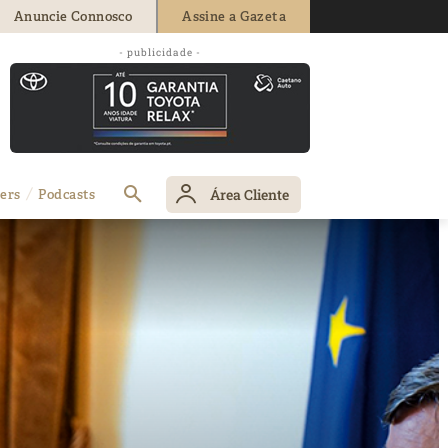
Anuncie Connosco
Assine a Gazeta
- publicidade -
Área Cliente
ers
Podcasts