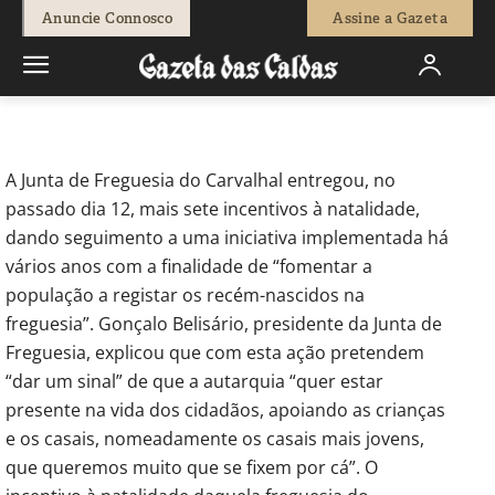
-
Redação
23 de Dezembro, 2020
530
0
Anuncie Connosco
Assine a Gazeta
Início
Sociedade
Bombarral Junta do Carvalhal entrega
incentivos à natalidade
A Junta de Freguesia do Carvalhal entregou, no
passado dia 12, mais sete incentivos à natalidade,
dando seguimento a uma iniciativa implementada há
vários anos com a finalidade de “fomentar a
população a registar os recém-nascidos na
freguesia”. Gonçalo Belisário, presidente da Junta de
Freguesia, explicou que com esta ação pretendem
“dar um sinal” de que a autarquia “quer estar
presente na vida dos cidadãos, apoiando as crianças
e os casais, nomeadamente os casais mais jovens,
que queremos muito que se fixem por cá”. O