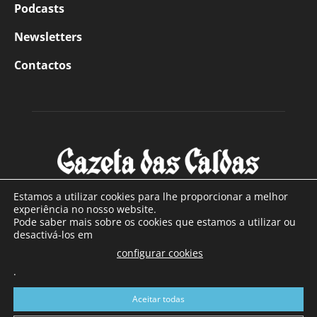
Podcasts
Newsletters
Contactos
Estamos a utilizar cookies para lhe proporcionar a melhor
experiência no nosso website.
Pode saber mais sobre os cookies que estamos a utilizar ou
SOBRE NÓS
desactivá-los em
configurar cookies
Com sede nas Caldas da Rainha e mais de 90 anos de
.
existência, é o jornal regional com maior número de leitores
a sul de distrito de Leiria, com mais de 40.000 leitores por
Aceitar todas
toda a região Oeste. Jornal com distribuição em Portugal
Continental e assinatura online.