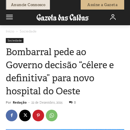
Anuncie Connosco
Assine a Gazeta
Início
Sociedade
Sociedade
Bombarral pede ao
Governo decisão “célere e
definitiva” para novo
hospital do Oeste
Por
Redação
-
0
22 de Dezembro, 2025