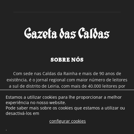
SOBRE NÓS
Com sede nas Caldas da Rainha e mais de 90 anos de
existência, é o jornal regional com maior número de leitores
a sul de distrito de Leiria, com mais de 40.000 leitores por
toda a região Oeste. Jornal com distribuição em Portugal
Estamos a utilizar cookies para lhe proporcionar a melhor
Continental e assinatura online.
experiência no nosso website.
Pode saber mais sobre os cookies que estamos a utilizar ou
desactivá-los em
SIGA-NOS
configurar cookies
.