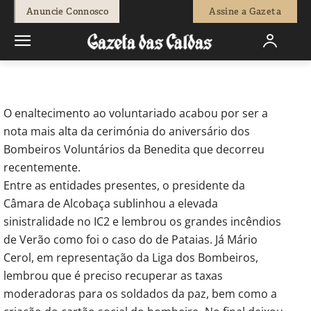
-
Redação
18 de Dezembro, 2015
669
0
Anuncie Connosco
Assine a Gazeta
Início
Breves
Bombeiros da Benedita festejaram 25º aniversário
O enaltecimento ao voluntariado acabou por ser a
nota mais alta da cerimónia do aniversário dos
Bombeiros Voluntários da Benedita que decorreu
recentemente.
Entre as entidades presentes, o presidente da
Câmara de Alcobaça sublinhou a elevada
sinistralidade no IC2 e lembrou os grandes incêndios
de Verão como foi o caso do de Pataias. Já Mário
Cerol, em representação da Liga dos Bombeiros,
lembrou que é preciso recuperar as taxas
moderadoras para os soldados da paz, bem como a