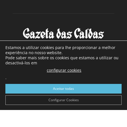
Estamos a utilizar cookies para lhe proporcionar a melhor
experiência no nosso website.
Pode saber mais sobre os cookies que estamos a utilizar ou
SOBRE NÓS
desactivá-los em
configurar cookies
Com sede nas Caldas da Rainha e mais de 90 anos de
.
existência, é o jornal regional com maior número de leitores
a sul de distrito de Leiria, com mais de 40.000 leitores por
Aceitar todas
toda a região Oeste. Jornal com distribuição em Portugal
Continental e assinatura online.
Configurar Cookies
SIGA-NOS