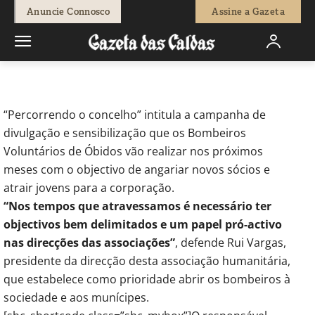
-
Fátima Ferreira
26 de Agosto, 2011
604
0
Anuncie Connosco
Assine a Gazeta
Início
Breves
Bombeiros de Óbidos lançam campanha de
sensibilização
“Percorrendo o concelho” intitula a campanha de
divulgação e sensibilização que os Bombeiros
Voluntários de Óbidos vão realizar nos próximos
meses com o objectivo de angariar novos sócios e
atrair jovens para a corporação.
“Nos tempos que atravessamos é necessário ter
objectivos bem delimitados e um papel pró-activo
nas direcções das associações”
, defende Rui Vargas,
presidente da direcção desta associação humanitária,
que estabelece como prioridade abrir os bombeiros à
sociedade e aos munícipes.