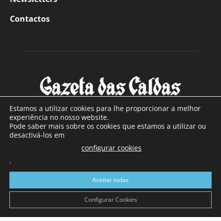
Contactos
Estamos a utilizar cookies para lhe proporcionar a melhor
experiência no nosso website.
Pode saber mais sobre os cookies que estamos a utilizar ou
SOBRE NÓS
desactivá-los em
configurar cookies
Com sede nas Caldas da Rainha e mais de 90 anos de
.
existência, é o jornal regional com maior número de leitores
a sul de distrito de Leiria, com mais de 40.000 leitores por
Aceitar todas
toda a região Oeste. Jornal com distribuição em Portugal
Continental e assinatura online.
Configurar Cookies