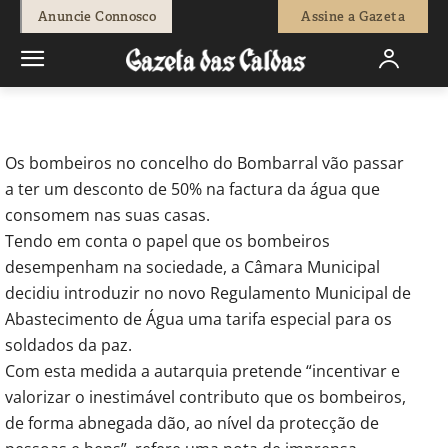
-
Redação
3 de Outubro, 2014
589
0
Anuncie Connosco
Assine a Gazeta
Início
Breves
Bombeiros do Bombarral com desconto na água
Os bombeiros no concelho do Bombarral vão passar
a ter um desconto de 50% na factura da água que
consomem nas suas casas.
Tendo em conta o papel que os bombeiros
desempenham na sociedade, a Câmara Municipal
decidiu introduzir no novo Regulamento Municipal de
Abastecimento de Água uma tarifa especial para os
soldados da paz.
Com esta medida a autarquia pretende “incentivar e
valorizar o inestimável contributo que os bombeiros,
de forma abnegada dão, ao nível da protecção de