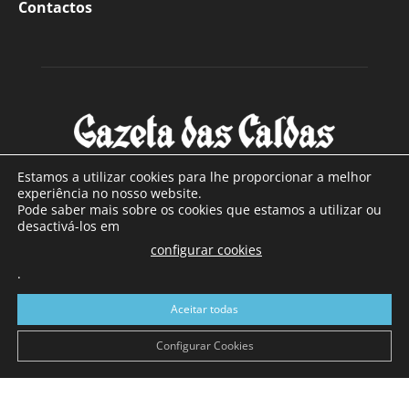
Contactos
Estamos a utilizar cookies para lhe proporcionar a melhor
experiência no nosso website.
Pode saber mais sobre os cookies que estamos a utilizar ou
SOBRE NÓS
desactivá-los em
configurar cookies
Com sede nas Caldas da Rainha e mais de 90 anos de
.
existência, é o jornal regional com maior número de leitores
a sul de distrito de Leiria, com mais de 40.000 leitores por
Aceitar todas
toda a região Oeste. Jornal com distribuição em Portugal
Continental e assinatura online.
Configurar Cookies
SIGA-NOS