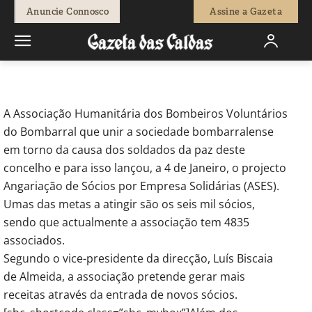
-
Pedro Antunes
13 de Janeiro, 2012
586
0
Anuncie Connosco
Assine a Gazeta
Início
Breves
Bombeiros do Bombarral querem apoio de
empresas para aumentar número de sócios
A Associação Humanitária dos Bombeiros Voluntários
do Bombarral que unir a sociedade bombarralense
em torno da causa dos soldados da paz deste
concelho e para isso lançou, a 4 de Janeiro, o projecto
Angariação de Sócios por Empresa Solidárias (ASES).
Umas das metas a atingir são os seis mil sócios,
sendo que actualmente a associação tem 4835
associados.
Segundo o vice-presidente da direcção, Luís Biscaia
de Almeida, a associação pretende gerar mais
receitas através da entrada de novos sócios.