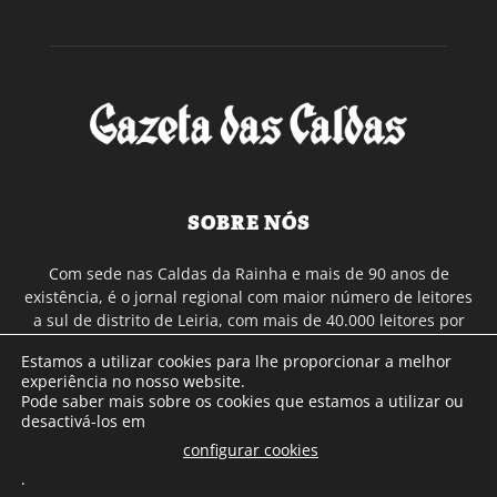
SOBRE NÓS
Com sede nas Caldas da Rainha e mais de 90 anos de
existência, é o jornal regional com maior número de leitores
a sul de distrito de Leiria, com mais de 40.000 leitores por
toda a região Oeste. Jornal com distribuição em Portugal
Estamos a utilizar cookies para lhe proporcionar a melhor
Continental e assinatura online.
experiência no nosso website.
Pode saber mais sobre os cookies que estamos a utilizar ou
desactivá-los em
SIGA-NOS
configurar cookies
.