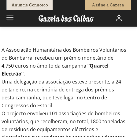
-
Pedro Antunes
3 de Fevereiro, 2012
658
0
Anuncie Connosco
Assine a Gazeta
Início
Breves
Bombeiros do Bombarral receberam prémio
monetário por reciclagem
A Associação Humanitária dos Bombeiros Voluntários
do Bombarral recebeu um prémio monetário de
4.750 euros no âmbito da campanha
“Quartel
Electrão”
.
Uma delegação da associação esteve presente, a 24
de Janeiro, na cerimónia de entrega dos prémios
desta campanha, que teve lugar no Centro de
Congressos do Estoril.
O projecto envolveu 101 associações de bombeiros
voluntários, que recolheram, no total, 1800 toneladas
de resíduos de equipamentos eléctricos e