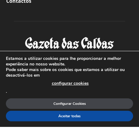
Contactos
Estamos a utilizar cookies para lhe proporcionar a melhor
experiência no nosso website.
Pode saber mais sobre os cookies que estamos a utilizar ou
SOBRE NÓS
desactivá-los em
configurar cookies
Com sede nas Caldas da Rainha e mais de 90 anos de
.
existência, é o jornal regional com maior número de leitores
a sul de distrito de Leiria, com mais de 40.000 leitores por
Configurar Cookies
toda a região Oeste. Jornal com distribuição em Portugal
Continental e assinatura online.
Aceitar todas
SIGA-NOS