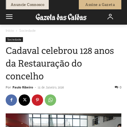
Anuncie Connosco
Assine a Gazeta
Início
Sociedade
Sociedade
Cadaval celebrou 128 anos
da Restauração do
concelho
Por
Paulo Ribeiro
-
0
15 de Janeiro, 2026