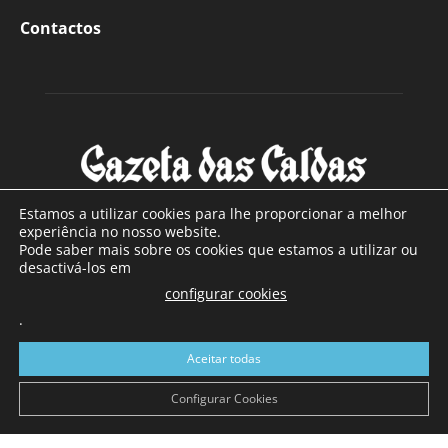
Contactos
Estamos a utilizar cookies para lhe proporcionar a melhor
experiência no nosso website.
Pode saber mais sobre os cookies que estamos a utilizar ou
SOBRE NÓS
desactivá-los em
configurar cookies
Com sede nas Caldas da Rainha e mais de 90 anos de
.
existência, é o jornal regional com maior número de leitores
a sul de distrito de Leiria, com mais de 40.000 leitores por
Aceitar todas
toda a região Oeste. Jornal com distribuição em Portugal
Continental e assinatura online.
Configurar Cookies