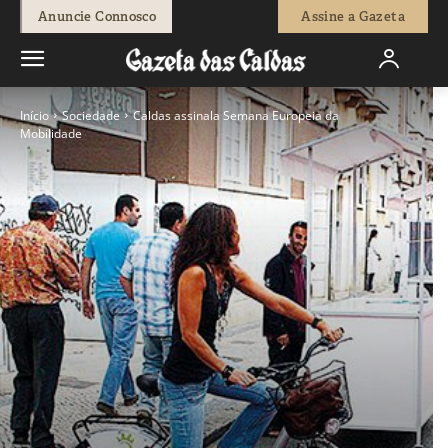
Anuncie Connosco
Assine a Gazeta
Início
Sociedade
Caldas assinala Semana Europeia da
Mobilidade