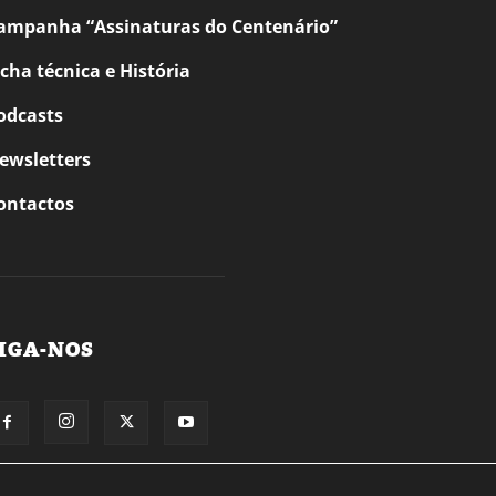
ampanha “Assinaturas do Centenário”
icha técnica e História
odcasts
ewsletters
ontactos
IGA-NOS