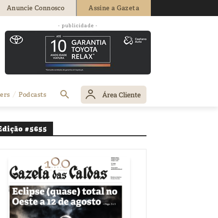
Anuncie Connosco
Assine a Gazeta
se com medalha
- publicidade -
Área Cliente
ers
Podcasts
Edição #5655