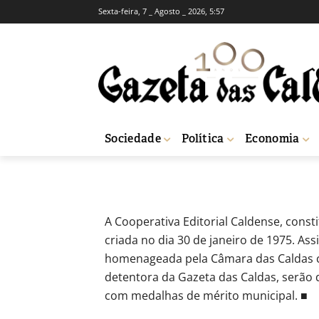
Sexta-feira, 7 _ Agosto _ 2026, 5:57
Caldas – Coope
da cidade
-
Fátima Ferreira
8 de Maio, 2025
440
Sociedade
Política
Economia
Início
Sociedade
Caldas - Cooperativa Editorial Caldense com medal
A Cooperativa Editorial Caldense, consti
criada no dia 30 de janeiro de 1975. Ass
homenageada pela Câmara das Caldas c
detentora da Gazeta das Caldas, serão 
com medalhas de mérito municipal. ■