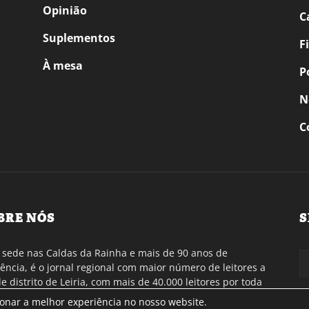
Opinião
C
Suplementos
F
À mesa
P
N
C
BRE NÓS
S
sede nas Caldas da Rainha e mais de 90 anos de
tência, é o jornal regional com maior número de leitores a
de distrito de Leiria, com mais de 40.000 leitores por toda
gião Oeste. Jornal com distribuição em Portugal
ionar a melhor experiência no nosso website.