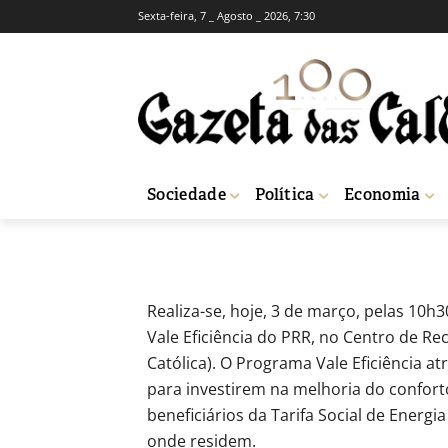
Sexta-feira, 7 _ Agosto _ 2026, 7:30
Caldas da Rainh
PRR
-
Redação
3 de Março, 2022
345
Sociedade
Política
Economia
Início
Sociedade
Caldas da Rainha: Sessão sobre o Vale Eficiência do
Realiza-se, hoje, 3 de março, pelas 10
Vale Eficiência do PRR, no Centro de R
Católica). O Programa Vale Eficiência a
para investirem na melhoria do confort
beneficiários da Tarifa Social de Energi
onde residem.