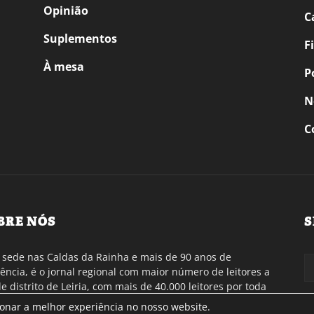
Opinião
C
Suplementos
F
À mesa
P
N
C
BRE NÓS
S
sede nas Caldas da Rainha e mais de 90 anos de
tência, é o jornal regional com maior número de leitores a
de distrito de Leiria, com mais de 40.000 leitores por toda
gião Oeste. Jornal com distribuição em Portugal
ionar a melhor experiência no nosso website.