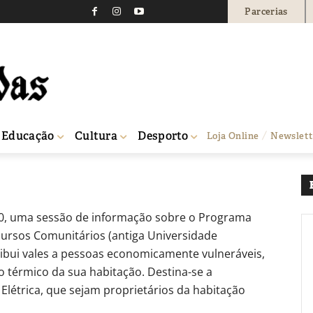
Parcerias
a: Sessão sobre o Vale E
0
Educação
Cultura
Desporto
Loja Online
Newslett
 PRR
h30, uma sessão de informação sobre o Programa
ecursos Comunitários (antiga Universidade
tribui vales a pessoas economicamente vulneráveis,
o térmico da sua habitação. Destina-se a
a Elétrica, que sejam proprietários da habitação