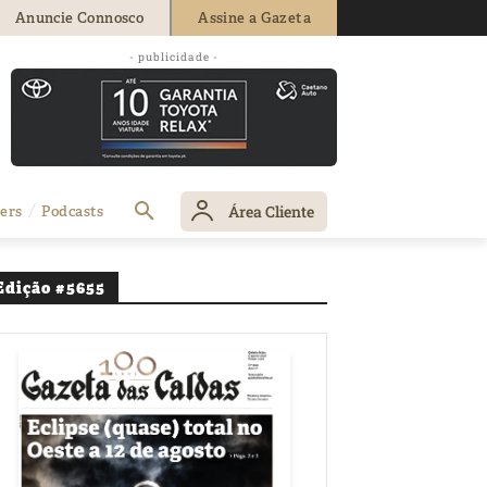
Anuncie Connosco
Assine a Gazeta
ficiência do
- publicidade -
Área Cliente
ers
Podcasts
Edição #5655