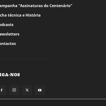
ampanha “Assinaturas do Centenário”
icha técnica e História
odcasts
ewsletters
ontactos
IGA-NOS