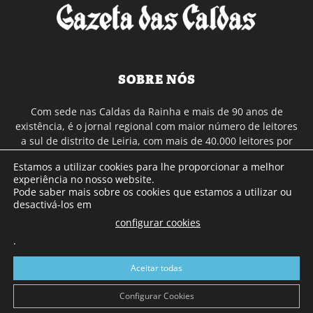
SOBRE NÓS
Com sede nas Caldas da Rainha e mais de 90 anos de
existência, é o jornal regional com maior número de leitores
a sul de distrito de Leiria, com mais de 40.000 leitores por
toda a região Oeste. Jornal com distribuição em Portugal
Estamos a utilizar cookies para lhe proporcionar a melhor
Continental e assinatura online.
experiência no nosso website.
Pode saber mais sobre os cookies que estamos a utilizar ou
desactivá-los em
SIGA-NOS
configurar cookies
.
Aceitar todas
Configurar Cookies
© Gazeta das Caldas - 2026