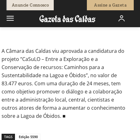
-
Fátima Ferreira
8 de Maio, 2025
358
0
Anuncie Connosco
Assine a Gazeta
Início
Sociedade
Caldas - Projeto “CaSuLO” quer aumentar
conhecimento da Lagoa
A Câmara das Caldas viu aprovada a candidatura do
projeto “CaSuLO – Entre a Exploração e a
Conservação de recursos: Caminhos para a
Sustentabilidade na Lagoa e Óbidos”, no valor de
83.477 euros. Com uma duração de 24 meses, tem
como objetivo promover o diálogo e a colaboração
entre a administração local, central, cientistas e
outros atores de forma a aumentar o conhecimento
sobre a Lagoa de Óbidos. ■
TAGS
Edição 5590