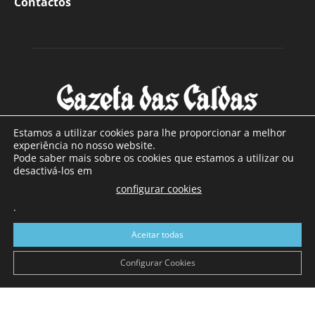
Contactos
Estamos a utilizar cookies para lhe proporcionar a melhor
experiência no nosso website.
Pode saber mais sobre os cookies que estamos a utilizar ou
SOBRE NÓS
desactivá-los em
configurar cookies
Com sede nas Caldas da Rainha e mais de 90 anos de
.
existência, é o jornal regional com maior número de leitores
a sul de distrito de Leiria, com mais de 40.000 leitores por
Aceitar todas
toda a região Oeste. Jornal com distribuição em Portugal
Continental e assinatura online.
Configurar Cookies
SIGA-NOS