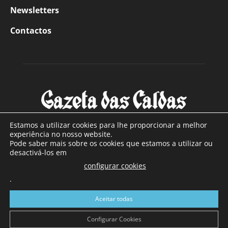
Newsletters
Contactos
Estamos a utilizar cookies para lhe proporcionar a melhor
experiência no nosso website.
Pode saber mais sobre os cookies que estamos a utilizar ou
SOBRE NÓS
desactivá-los em
configurar cookies
Com sede nas Caldas da Rainha e mais de 90 anos de
.
existência, é o jornal regional com maior número de leitores
a sul de distrito de Leiria, com mais de 40.000 leitores por
Aceitar todas
toda a região Oeste. Jornal com distribuição em Portugal
Continental e assinatura online.
Configurar Cookies