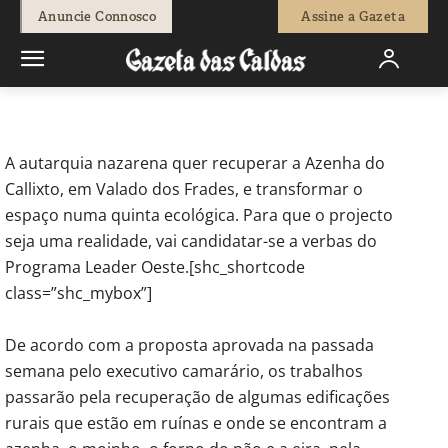
-
Joana Fialho
9 de Julho, 2011
742
0
Anuncie Connosco
Assine a Gazeta
Início
Sociedade
Câmara da Nazaré quer criar quinta ecológica
em Valado dos Frades
A autarquia nazarena quer recuperar a Azenha do
Callixto, em Valado dos Frades, e transformar o
espaço numa quinta ecológica. Para que o projecto
seja uma realidade, vai candidatar-se a verbas do
Programa Leader Oeste.[shc_shortcode
class=”shc_mybox”]
De acordo com a proposta aprovada na passada
semana pelo executivo camarário, os trabalhos
passarão pela recuperação de algumas edificações
rurais que estão em ruínas e onde se encontram a