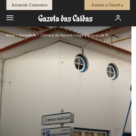
Anuncie Connosco
Assine a Gazeta
Início
Sociedade
Câmara da Nazaré reage a buscas da PJ