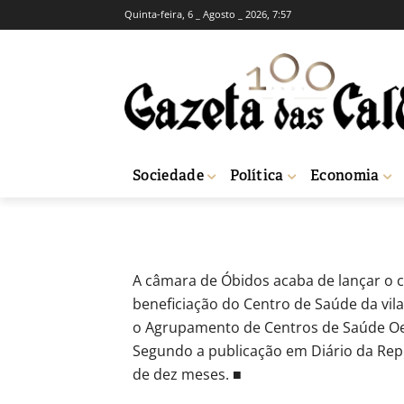
Quinta-feira, 6 _ Agosto _ 2026, 7:57
Câmara de Óbid
Centro de Saúd
-
Redação
6 de Maio, 2021
479
Sociedade
Política
Economia
Início
Sociedade
Câmara de Óbidos investe 365 mil euros em obras no
A câmara de Óbidos acaba de lançar o c
beneficiação do Centro de Saúde da vil
o Agrupamento de Centros de Saúde Oes
Segundo a publicação em Diário da Repú
de dez meses. ■