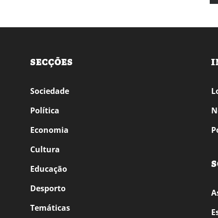
SECÇÕES
I
Sociedade
L
Política
N
Economia
P
Cultura
S
Educação
Desporto
A
Temáticas
E