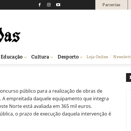
Parcerias
os investe 365 mil euro
e
0
Educação
Cultura
Desporto
Loja Online
Newslett
 Centro de...
oncurso público para a realização de obras de
a. A empreitada daquele equipamento que integra
te Norte está avaliada em 365 mil euros.
blica, o prazo de execução daquela intervenção é