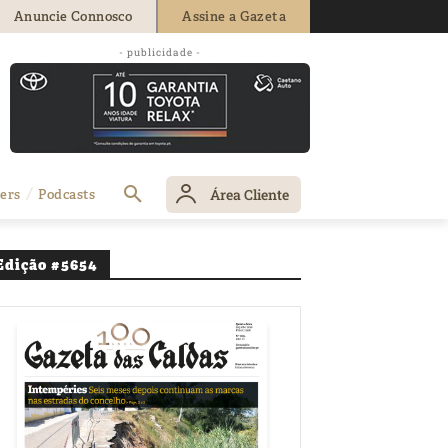
Anuncie Connosco
Assine a Gazeta
s em obras no
- publicidade -
Área Cliente
ers
Podcasts
Edição #5654