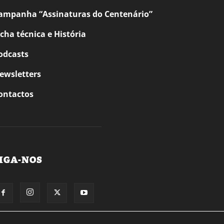
ampanha “Assinaturas do Centenário”
icha técnica e História
odcasts
ewsletters
ontactos
IGA-NOS