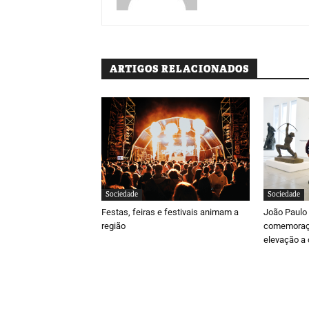
ARTIGOS RELACIONADOS
Sociedade
Sociedade
Festas, feiras e festivais animam a
João Paulo F
região
comemoraçõ
elevação a 