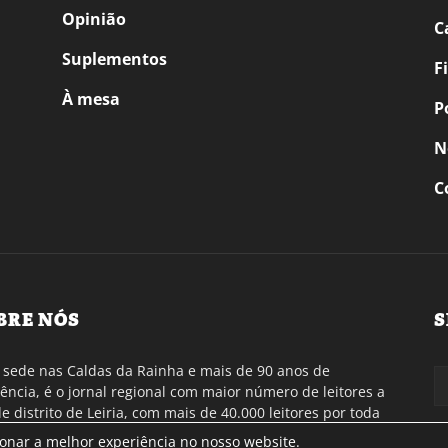
Opinião
C
Suplementos
F
À mesa
P
N
C
BRE NÓS
S
sede nas Caldas da Rainha e mais de 90 anos de
tência, é o jornal regional com maior número de leitores a
de distrito de Leiria, com mais de 40.000 leitores por toda
gião Oeste. Jornal com distribuição em Portugal
ionar a melhor experiência no nosso website.