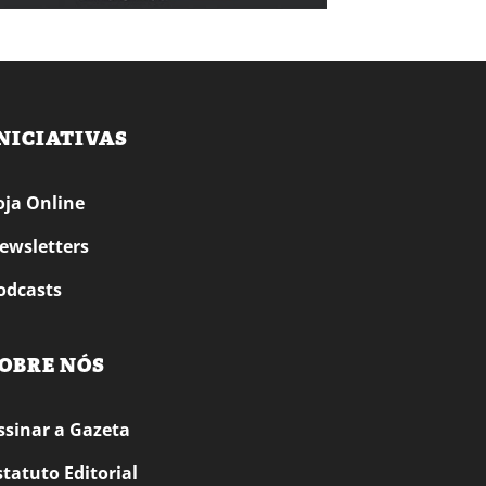
NICIATIVAS
oja Online
ewsletters
odcasts
OBRE NÓS
ssinar a Gazeta
statuto Editorial