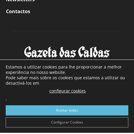
Contactos
Estamos a utilizar cookies para lhe proporcionar a melhor
experiência no nosso website.
Pode saber mais sobre os cookies que estamos a utilizar ou
SOBRE NÓS
desactivá-los em
configurar cookies
Com sede nas Caldas da Rainha e mais de 90 anos de
.
existência, é o jornal regional com maior número de leitores
a sul de distrito de Leiria, com mais de 40.000 leitores por
Aceitar todas
toda a região Oeste. Jornal com distribuição em Portugal
Continental e assinatura online.
Configurar Cookies