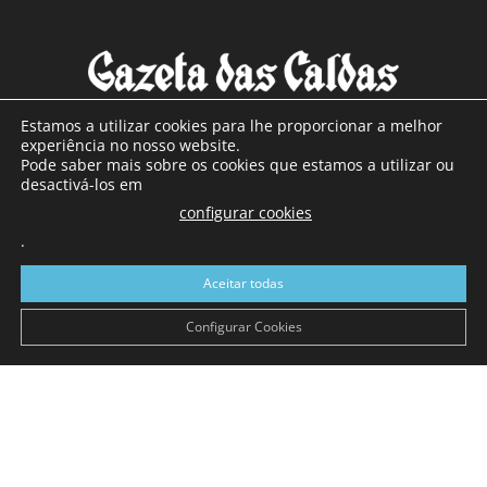
Estamos a utilizar cookies para lhe proporcionar a melhor
experiência no nosso website.
Pode saber mais sobre os cookies que estamos a utilizar ou
SOBRE NÓS
desactivá-los em
configurar cookies
Com sede nas Caldas da Rainha e mais de 90 anos de
.
existência, é o jornal regional com maior número de leitores
a sul de distrito de Leiria, com mais de 40.000 leitores por
Aceitar todas
toda a região Oeste. Jornal com distribuição em Portugal
Continental e assinatura online.
Configurar Cookies
SIGA-NOS