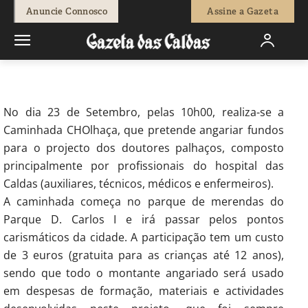
-
Redação
22 de Setembro, 2017
801
0
Anuncie Connosco
Assine a Gazeta
Início
Sociedade
Uma caminhada para ajudar os Doutores
Palhaços do CHO
No dia 23 de Setembro, pelas 10h00, realiza-se a
Caminhada CHOlhaça, que pretende angariar fundos
para o projecto dos doutores palhaços, composto
principalmente por profissionais do hospital das
Caldas (auxiliares, técnicos, médicos e enfermeiros).
A caminhada começa no parque de merendas do
Parque D. Carlos I e irá passar pelos pontos
carismáticos da cidade. A participação tem um custo
de 3 euros (gratuita para as crianças até 12 anos),
sendo que todo o montante angariado será usado
em despesas de formação, materiais e actividades