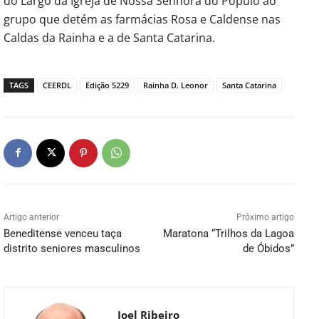
do Largo da Igreja de Nossa Senhora do Pópulo ao
grupo que detém as farmácias Rosa e Caldense nas
Caldas da Rainha e a de Santa Catarina.
TAGS
CEERDL
Edição 5229
Rainha D. Leonor
Santa Catarina
Artigo anterior
Próximo artigo
Beneditense venceu taça
Maratona “Trilhos da Lagoa
distrito seniores masculinos
de Óbidos”
Joel Ribeiro