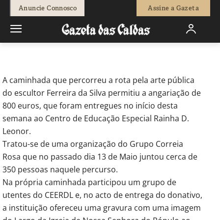
-
Joel Ribeiro
8 de Junho, 2018
718
0
Anuncie Connosco
Assine a Gazeta
Início
Sociedade
Ocorrências Policiais
Caminhada solidária
angariou 800 euros para o CEERDL
A caminhada que percorreu a rota pela arte pública
do escultor Ferreira da Silva permitiu a angariação de
800 euros, que foram entregues no início desta
semana ao Centro de Educação Especial Rainha D.
Leonor.
Tratou-se de uma organização do Grupo Correia
Rosa que no passado dia 13 de Maio juntou cerca de
350 pessoas naquele percurso.
Na própria caminhada participou um grupo de
utentes do CEERDL e, no acto de entrega do donativo,
a instituição ofereceu uma gravura com uma imagem