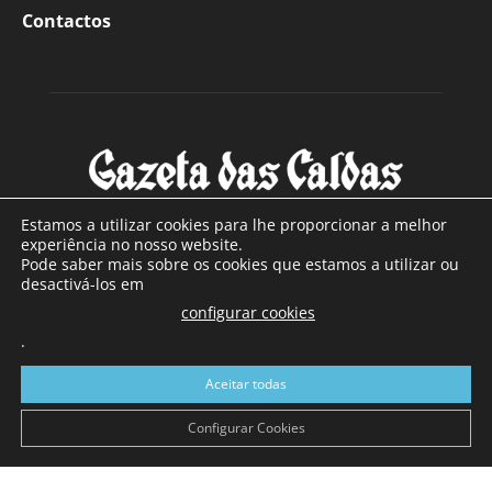
Contactos
Estamos a utilizar cookies para lhe proporcionar a melhor
experiência no nosso website.
Pode saber mais sobre os cookies que estamos a utilizar ou
SOBRE NÓS
desactivá-los em
configurar cookies
Com sede nas Caldas da Rainha e mais de 90 anos de
.
existência, é o jornal regional com maior número de leitores
a sul de distrito de Leiria, com mais de 40.000 leitores por
Aceitar todas
toda a região Oeste. Jornal com distribuição em Portugal
Continental e assinatura online.
Configurar Cookies