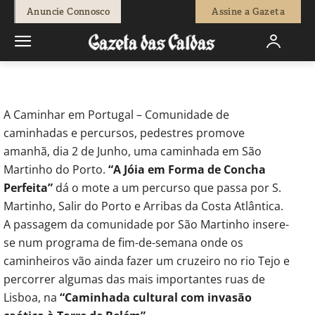
-
Redação
1 de Junho, 2012
647
0
Anuncie Connosco
Assine a Gazeta
Início
Actuais
Caminhar em Portugal promove percurso em São
Martinho
A Caminhar em Portugal – Comunidade de
caminhadas e percursos, pedestres promove
amanhã, dia 2 de Junho, uma caminhada em São
Martinho do Porto.
“A Jóia em Forma de Concha
Perfeita”
dá o mote a um percurso que passa por S.
Martinho, Salir do Porto e Arribas da Costa Atlântica.
A passagem da comunidade por São Martinho insere-
se num programa de fim-de-semana onde os
caminheiros vão ainda fazer um cruzeiro no rio Tejo e
percorrer algumas das mais importantes ruas de
Lisboa, na
“Caminhada cultural com invasão