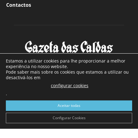
Contactos
Estamos a utilizar cookies para lhe proporcionar a melhor
experiência no nosso website.
Pode saber mais sobre os cookies que estamos a utilizar ou
SOBRE NÓS
desactivá-los em
configurar cookies
Com sede nas Caldas da Rainha e mais de 90 anos de
.
existência, é o jornal regional com maior número de leitores
a sul de distrito de Leiria, com mais de 40.000 leitores por
Aceitar todas
toda a região Oeste. Jornal com distribuição em Portugal
Continental e assinatura online.
Configurar Cookies
SIGA-NOS