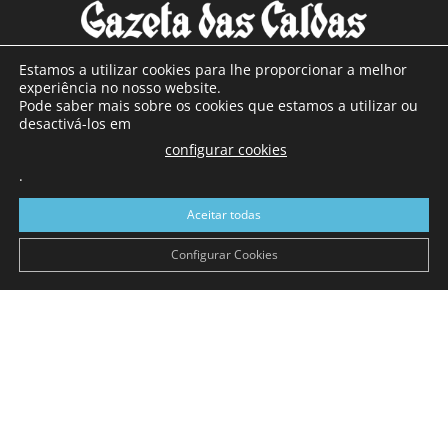
Estamos a utilizar cookies para lhe proporcionar a melhor
experiência no nosso website.
Pode saber mais sobre os cookies que estamos a utilizar ou
SOBRE NÓS
desactivá-los em
configurar cookies
Com sede nas Caldas da Rainha e mais de 90 anos de
.
existência, é o jornal regional com maior número de leitores
a sul de distrito de Leiria, com mais de 40.000 leitores por
Aceitar todas
toda a região Oeste. Jornal com distribuição em Portugal
Continental e assinatura online.
Configurar Cookies
SIGA-NOS
© Gazeta das Caldas - 2026