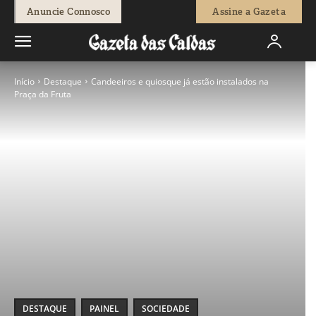
Anuncie Connosco
Assine a Gazeta
Início
Destaque
Candeeiros e quiosque já estão instalados na
Praça da Fruta
DESTAQUE
PAINEL
SOCIEDADE