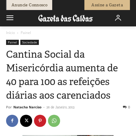
Anuncie Connosco
Assine a Gazeta
Início
Painel
Painel
Sociedade
Cantina Social da
Misericórdia aumenta de
40 para 100 as refeições
diárias aos carenciados
Por
Natacha Narciso
-
0
26 de Janeiro, 2013