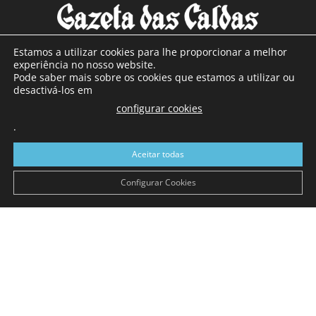
Estamos a utilizar cookies para lhe proporcionar a melhor
experiência no nosso website.
Pode saber mais sobre os cookies que estamos a utilizar ou
SOBRE NÓS
desactivá-los em
configurar cookies
Com sede nas Caldas da Rainha e mais de 90 anos de
.
existência, é o jornal regional com maior número de leitores
a sul de distrito de Leiria, com mais de 40.000 leitores por
Aceitar todas
toda a região Oeste. Jornal com distribuição em Portugal
Continental e assinatura online.
Configurar Cookies
SIGA-NOS
© Gazeta das Caldas - 2026