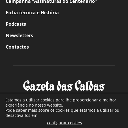
Campanha “Assinaturas do Centenário”
Ficha técnica e História
Podcasts
Newsletters
Contactos
Estamos a utilizar cookies para lhe proporcionar a melhor
experiência no nosso website.
Pode saber mais sobre os cookies que estamos a utilizar ou
SOBRE NÓS
desactivá-los em
configurar cookies
Com sede nas Caldas da Rainha e mais de 90 anos de