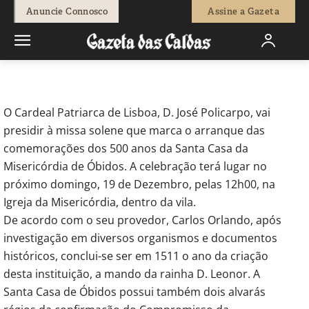
-
Redação
17 de Dezembro, 2010
577
0
Anuncie Connosco
Assine a Gazeta
Início
Breves
Cardeal Patriarca nas comemorações da
Misericórdia de Óbidos
O Cardeal Patriarca de Lisboa, D. José Policarpo, vai
presidir à missa solene que marca o arranque das
comemorações dos 500 anos da Santa Casa da
Misericórdia de Óbidos. A celebração terá lugar no
próximo domingo, 19 de Dezembro, pelas 12h00, na
Igreja da Misericórdia, dentro da vila.
De acordo com o seu provedor, Carlos Orlando, após
investigação em diversos organismos e documentos
históricos, conclui-se ser em 1511 o ano da criação
desta instituição, a mando da rainha D. Leonor. A
Santa Casa de Óbidos possui também dois alvarás