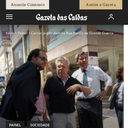
Anuncie Connosco
Assine a Gazeta
Início
Painel
Carros já circulam na Rua Heróis da Grande Guerra
PAINEL
SOCIEDADE