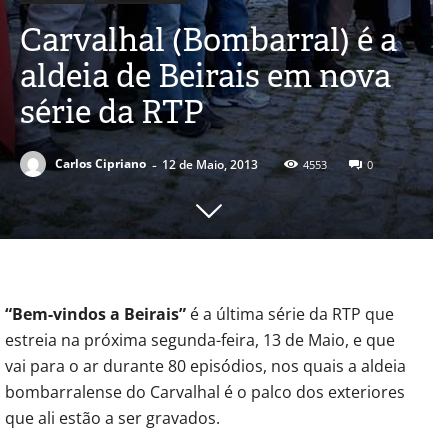
Carvalhal (Bombarral) é a
aldeia de Beirais em nova
série da RTP
-
Carlos Cipriano
12 de Maio, 2013
4553
0
“Bem-vindos a Beirais”
é a última série da RTP que
estreia na próxima segunda-feira, 13 de Maio, e que
vai para o ar durante 80 episódios, nos quais a aldeia
bombarralense do Carvalhal é o palco dos exteriores
que ali estão a ser gravados.