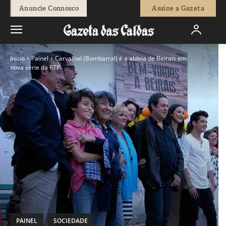
Anuncie Connosco
Assine a Gazeta
Início
Painel
Carvalhal (Bombarral) é a aldeia de Beirais em
nova série da RTP
PAINEL
SOCIEDADE