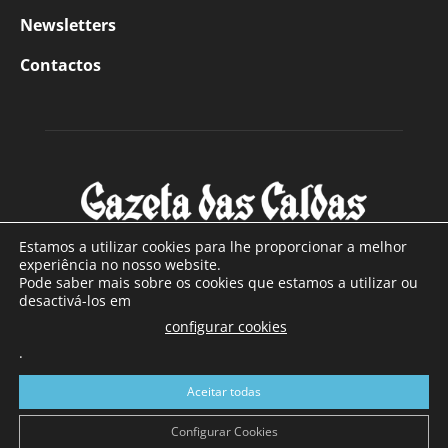
Newsletters
Contactos
Estamos a utilizar cookies para lhe proporcionar a melhor
experiência no nosso website.
Pode saber mais sobre os cookies que estamos a utilizar ou
SOBRE NÓS
desactivá-los em
configurar cookies
Com sede nas Caldas da Rainha e mais de 90 anos de
.
existência, é o jornal regional com maior número de leitores
a sul de distrito de Leiria, com mais de 40.000 leitores por
Aceitar todas
toda a região Oeste. Jornal com distribuição em Portugal
Continental e assinatura online.
Configurar Cookies