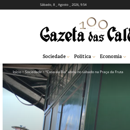
Sábado, 8 _ Agosto _ 2026, 9:54
Sociedade
Política
Economia
Início
Sociedade
“Casa da Bia” abriu no sábado na Praça da Fruta