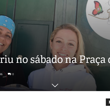
briu no sábado na Praça 
96
0