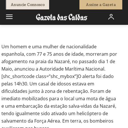
-
Joel Ribeiro
5 de Maio, 2017
1117
0
Anuncie Connosco
Assine a Gazeta
Início
Sociedade
Casal idoso morreu afogado na praia da
Nazaré
Um homem e uma mulher de nacionalidade
espanhola, com 77 e 75 anos de idade, morreram por
afogamento na praia da Nazaré, no passado dia 1 de
Maio, anunciou a Autoridade Marítima Nacional.
[shc_shortcode class=”shc_mybox”]O alerta foi dado
pelas 14h30. Um casal de idosos estava em
dificuldades junto à zona de rebentação. Foram de
imediato mobilizados para o local uma mota de água
e uma embarcação da estação salva-vidas da Nazaré,
tendo igualmente sido ativado um helicóptero de
salvamento da Força Aérea. Em terra, os bombeiros