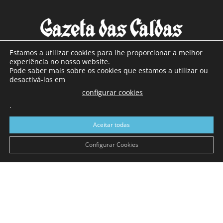
Estamos a utilizar cookies para lhe proporcionar a melhor
experiência no nosso website.
Pode saber mais sobre os cookies que estamos a utilizar ou
SOBRE NÓS
desactivá-los em
configurar cookies
Com sede nas Caldas da Rainha e mais de 90 anos de
.
existência, é o jornal regional com maior número de leitores
a sul de distrito de Leiria, com mais de 40.000 leitores por
Aceitar todas
toda a região Oeste. Jornal com distribuição em Portugal
Continental e assinatura online.
Configurar Cookies
SIGA-NOS