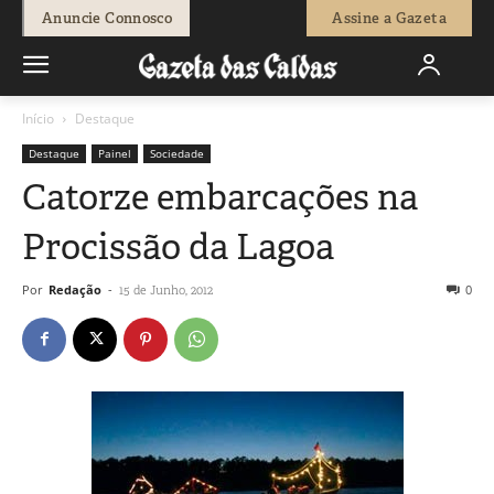
Anuncie Connosco
Assine a Gazeta
Início
Destaque
Destaque
Painel
Sociedade
Catorze embarcações na
Procissão da Lagoa
Por
Redação
-
0
15 de Junho, 2012