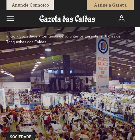
Anuncie Connosco
Assine a Gazeta
Início
Sociedade
Centenas de voluntários garantem 10 dias de
Tasquinhas das Caldas
SOCIEDADE