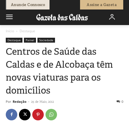
Anuncie Connosco
Assine a Gazeta
Início
Destaque
Destaque
Painel
Sociedade
Centros de Saúde das
Caldas e de Alcobaça têm
novas viaturas para os
domicílios
Por
Redação
-
0
25 de Maio, 2012