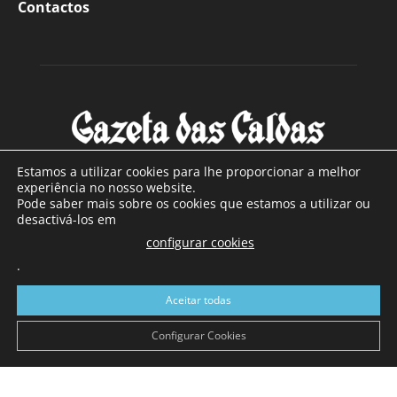
Contactos
Estamos a utilizar cookies para lhe proporcionar a melhor
experiência no nosso website.
Pode saber mais sobre os cookies que estamos a utilizar ou
SOBRE NÓS
desactivá-los em
configurar cookies
Com sede nas Caldas da Rainha e mais de 90 anos de
.
existência, é o jornal regional com maior número de leitores
a sul de distrito de Leiria, com mais de 40.000 leitores por
Aceitar todas
toda a região Oeste. Jornal com distribuição em Portugal
Continental e assinatura online.
Configurar Cookies
SIGA-NOS