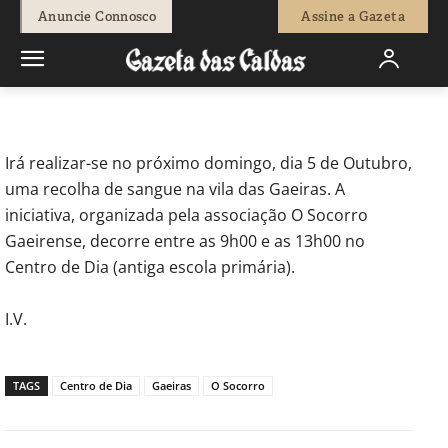
-
Redação
3 de Outubro, 2014
582
0
Anuncie Connosco
Assine a Gazeta
Início
Actuais
Colheita de sangue nas Gaeiras
Irá realizar-se no próximo domingo, dia 5 de Outubro,
uma recolha de sangue na vila das Gaeiras. A
iniciativa, organizada pela associação O Socorro
Gaeirense, decorre entre as 9h00 e as 13h00 no
Centro de Dia (antiga escola primária).
I.V.
TAGS
Centro de Dia
Gaeiras
O Socorro