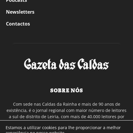
Podcasts
Newsletters
Contactos
SOBRE NÓS
Com sede nas Caldas da Rainha e mais de 90 anos de
existência, é o jornal regional com maior número de leitores
a sul de distrito de Leiria, com mais de 40.000 leitores por
toda a região Oeste. Jornal com distribuição em Portugal
Estamos a utilizar cookies para lhe proporcionar a melhor
Continental e assinatura online.
experiência no nosso website.