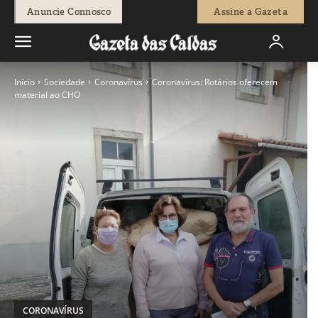
Anuncie Connosco
Assine a Gazeta
Início
Sociedade
Coronavírus
Coronavírus: Rotários oferecem
material ao CHO
CORONAVÍRUS