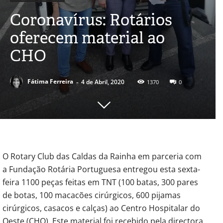
Coronavírus: Rotários
oferecem material ao
CHO
-
Fátima Ferreira
4 de Abril, 2020
1370
0
O Rotary Club das Caldas da Rainha em parceria com
a Fundação Rotária Portuguesa entregou esta sexta-
feira 1100 peças feitas em TNT (100 batas, 300 pares
de botas, 100 macacões cirúrgicos, 600 pijamas
cirúrgicos, casacos e calças) ao Centro Hospitalar do
Oeste (CHO). Este material foi recebido pela directora