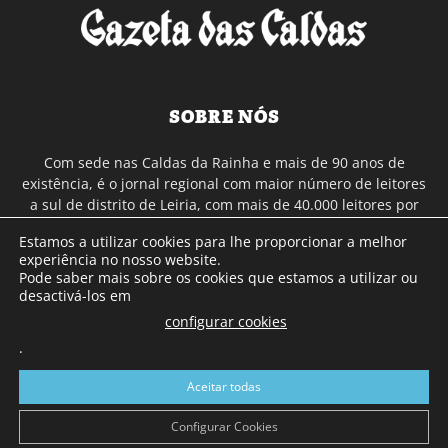
SOBRE NÓS
Com sede nas Caldas da Rainha e mais de 90 anos de
existência, é o jornal regional com maior número de leitores
a sul de distrito de Leiria, com mais de 40.000 leitores por
toda a região Oeste. Jornal com distribuição em Portugal
Estamos a utilizar cookies para lhe proporcionar a melhor
Continental e assinatura online.
experiência no nosso website.
Pode saber mais sobre os cookies que estamos a utilizar ou
desactivá-los em
SIGA-NOS
configurar cookies
.
Aceitar todas
Configurar Cookies
© Gazeta das Caldas - 2026