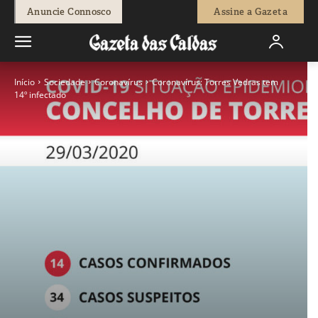
Anuncie Connosco
Assine a Gazeta
Início
Sociedade
Coronavírus
Coronavírus: Torres Vedras tem
14º infectado